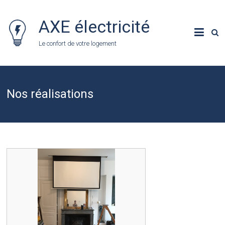
Skip
to
AXE électricité
content
Le confort de votre logement
Nos réalisations
count(page_images)1
Installation d'un système son et image
dans le salon