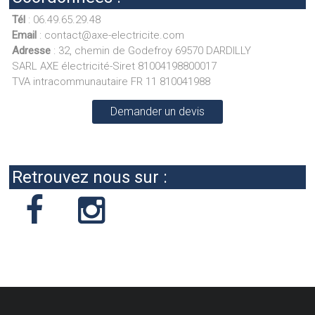
Tél
: 06.49.65.29.48
Email
: contact@axe-electricite.com
Adresse
: 32, chemin de Godefroy 69570 DARDILLY
SARL AXE électricité-Siret 81004198800017
TVA intracommunautaire FR 11 810041988
Demander un devis
Retrouvez nous sur :