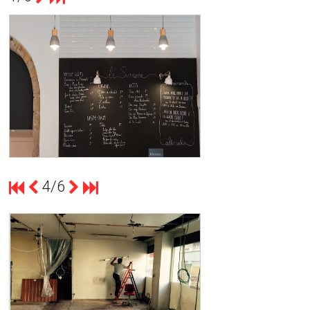
count(page_images)1
CE CHANTIER EST D'UNE
SUPERFICIE DE 65 MÈTRES CARRÉS.
COMPTOIR CAFÉ LE SIMONE
4/6
count(page_images)1
L'ACCUEIL DU MAGASIN S'EST
AGRANDI POUR PROPOSER UNE