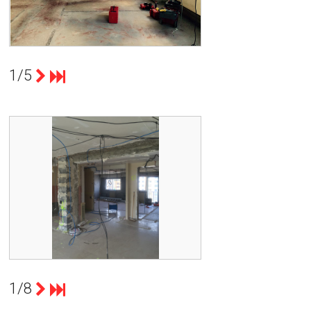
SURFACE DE VENTE DE 50 MÈTRES
CARRÉS.
PARTIE DÉMOLITION SAV CAMPOY 69006 LYON
1/5
count(page_images)1
LE PROJET ÉTAIT DE TRANSFORMER
CET APPARTEMENT EN BUREAUX.
INSTALLATION DES GAINES CONFLUENCE
1/8