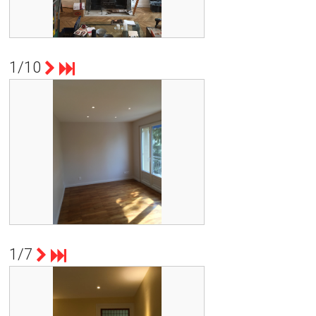
Ecran pour vidéo projecteur
1/10
count(page_images)1
TRAVAUX RÉALISÉS AVEC LE
GROUPEMENT D'ARTISANS DE
L'OUEST LYONNAIS. 2 MOIS DE
TRAVAUX DE FEVRIER A AVRIL 2017
RÉNOVATION APPARTEMENT LYON 69005
1/7
count(page_images)1