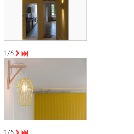
APPARTEMENT ENTIÈREMENT
RÉNOVE TRAVAUX DE JANVIER 2017
A MARS 2017
RENOVATION RUE BONNEL 69003
1/6
count(page_images)1
CHANTIER RÉALISÉ DE FÉVRIER A
AVRIL 2016
CO-WORKING
1/6