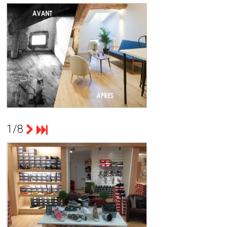
count(page_images)1
AMÉNAGEMENT DE COMBLES EN
DUPLEX POUR UNE SUPERFICIE DE
63 MÉTRES CARRÉS
DUPLEX CARNOT
1/8
count(page_images)1
INSTALLATION D’ÉCLAIRAGE POUR
LA BOUTIQUE