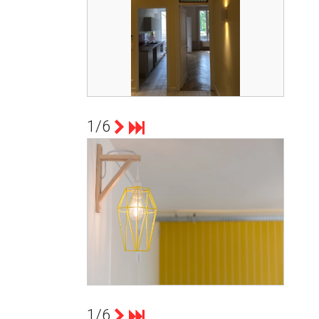
APPARTEMENT ENTIÈREMENT
RÉNOVE TRAVAUX DE JANVIER 2017
A MARS 2017
RENOVATION RUE BONNEL 69003
1/6
count(page_images)1
CHANTIER RÉALISÉ DE FÉVRIER A
AVRIL 2016
CO-WORKING
1/6