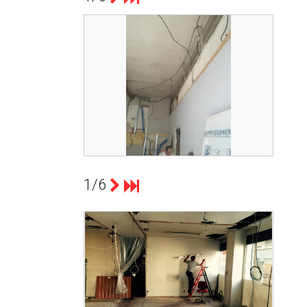
count(page_images)1
PASSAGE DES CÂBLES LE SIMONE
1/6
count(page_images)1
L'ACCUEIL DU MAGASIN S'EST
AGRANDI POUR PROPOSER UNE