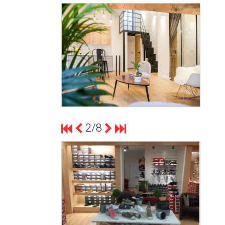
count(page_images)1
CUISINE CARNOT
2/8
count(page_images)1
INSTALLATION D’ÉCLAIRAGE POUR
LA BOUTIQUE