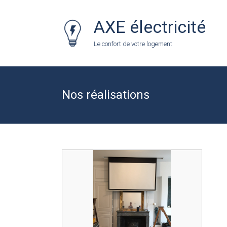
Skip
to
AXE électricité
content
Le confort de votre logement
Nos réalisations
count(page_images)1
Installation d'un système son et image
dans le salon