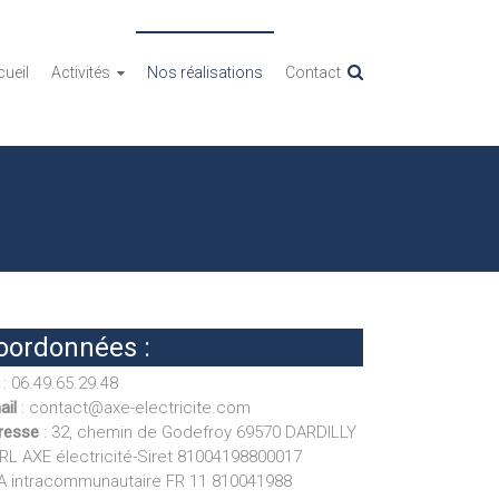
ueil
Activités
Nos réalisations
Contact
oordonnées :
: 06.49.65.29.48
ail
: contact@axe-electricite.com
resse
: 32, chemin de Godefroy 69570 DARDILLY
RL AXE électricité-Siret 81004198800017
A intracommunautaire FR 11 810041988