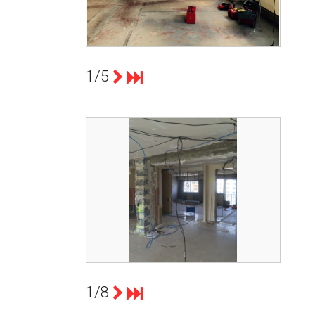
SURFACE DE VENTE DE 50 MÈTRES
CARRÉS.
PARTIE DÉMOLITION SAV CAMPOY 69006 LYON
1/5
count(page_images)1
LE PROJET ÉTAIT DE TRANSFORMER
CET APPARTEMENT EN BUREAUX.
INSTALLATION DES GAINES CONFLUENCE
1/8