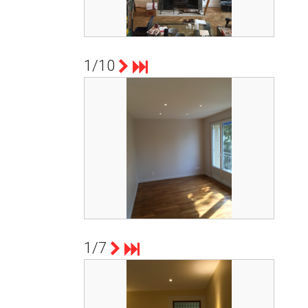
Ecran pour vidéo projecteur
1/10
count(page_images)1
TRAVAUX RÉALISÉS AVEC LE
GROUPEMENT D'ARTISANS DE
L'OUEST LYONNAIS. 2 MOIS DE
TRAVAUX DE FEVRIER A AVRIL 2017
RÉNOVATION APPARTEMENT LYON 69005
1/7
count(page_images)1